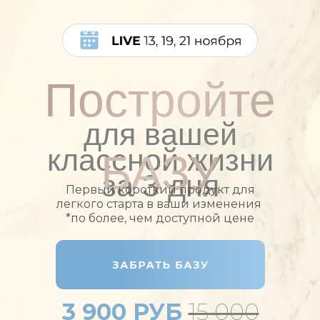
Постройте
для вашей
классной жизни
БАЗУ
за 3 дня
Первый короткий продукт для
легкого старта в ваши изменения
*по более, чем доступной цене
3 900 РУБ
15 000