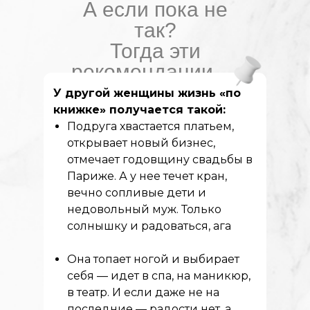
А если пока не
так?
Тогда эти
рекомендации —
САМООБМАН
У другой женщины жизнь «по
книжке» получается такой:
Подруга хвастается платьем,
открывает новый бизнес,
отмечает годовщину свадьбы в
Париже. А у нее течет кран,
вечно сопливые дети и
недовольный муж. Только
солнышку и радоваться, ага
Она топает ногой и выбирает
себя — идет в спа, на маникюр,
в театр. И если даже не на
последние — радости нет, а