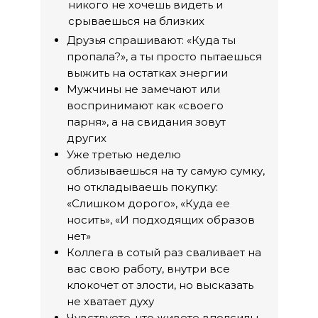
никого не хочешь видеть и
срываешься на близких
Друзья спрашивают: «Куда ты
пропала?», а ты просто пытаешься
выжить на остатках энергии
Мужчины не замечают или
воспринимают как «своего
парня», а на свидания зовут
других
Уже третью неделю
облизываешься на ту самую сумку,
но откладываешь покупку:
«Слишком дорого», «Куда ее
носить», «И подходящих образов
нет»
Коллега в сотый раз сваливает на
вас свою работу, внутри все
клокочет от злости, но высказать
не хватает духу
Чувствуете, что живете вполсилы,