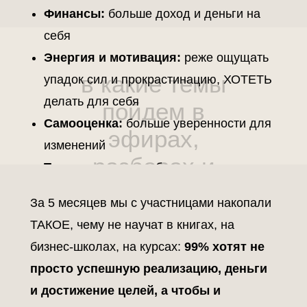
Финансы:
больше доход и деньги на
себя
Энергия и мотивация:
реже ощущать
в какие темы
упадок сил и прокрастинацию, ХОТЕТЬ
делать для себя
пойдем в
Самооценка:
больше уверенности для
эфирах,
изменений
разборах и
Тревога и стресс:
больше
практиках?
расслабленности, спонтанности,
За 5 месяцев мы с участницами накопали
спокойной уверенности в будущем
ТАКОЕ, чему не научат в книгах, на
Самореализация:
ощущение: «я живу
бизнес-школах, на курсах:
99% хотят не
свою жизнь и развиваюсь в своем
просто успешную реализацию, деньги
деле»
и достижение целей, а чтобы и