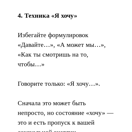
4. Техника «Я хочу»
Избегайте формулировок
«Давайте…», «А может мы…»,
«Как ты смотришь на то,
чтобы…»
Говорите только: «Я хочу…».
Сначала это может быть
непросто, но состояние «хочу» —
это и есть пропуск к вашей