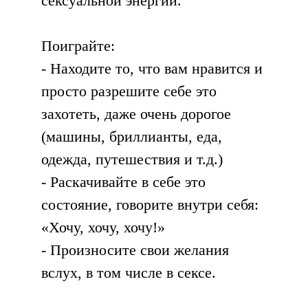
сексуальной энергии.
Поиграйте:
- Находите то, что вам нравится и
просто разрешите себе это
захотеть, даже очень дорогое
(машины, бриллианты, еда,
одежда, путешествия и т.д.)
- Раскачивайте в себе это
состояние, говорите внутри себя:
«Хочу, хочу, хочу!»
- Произносите свои желания
вслух, в том числе в сексе.