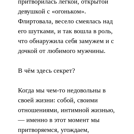
притворилась лёгкой, открытой
девушкой с «огоньком».
Флиртовала, весело смеялась над
его шутками, и так вошла в роль,
что обнаружила себя замужем и с
дочкой от любимого мужчины.
В чём здесь секрет?
Когда мы чем-то недовольны в
своей жизни: собой, своими
отношениями, интимной жизнью,
— именно в этот момент мы
притворяемся, угождаем,