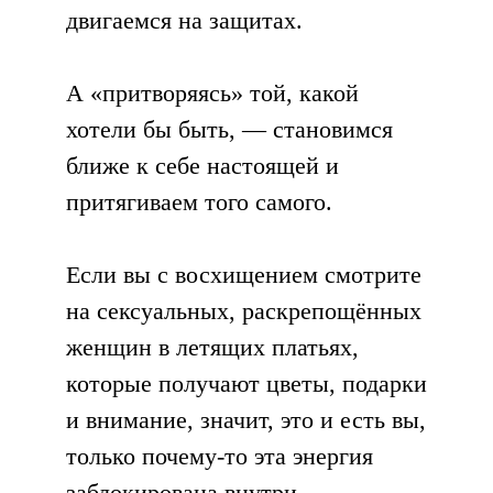
двигаемся на защитах.
А «притворяясь» той, какой
хотели бы быть, — становимся
ближе к себе настоящей и
притягиваем того самого.
Если вы с восхищением смотрите
на сексуальных, раскрепощённых
женщин в летящих платьях,
которые получают цветы, подарки
и внимание, значит, это и есть вы,
только почему-то эта энергия
заблокирована внутри.