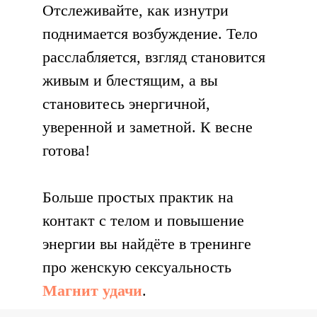
Отслеживайте, как изнутри
поднимается возбуждение. Тело
расслабляется, взгляд становится
живым и блестящим, а вы
становитесь энергичной,
уверенной и заметной. К весне
готова!
Больше простых практик на
контакт с телом и повышение
энергии вы найдёте в тренинге
про женскую сексуальность
Магнит удачи
.