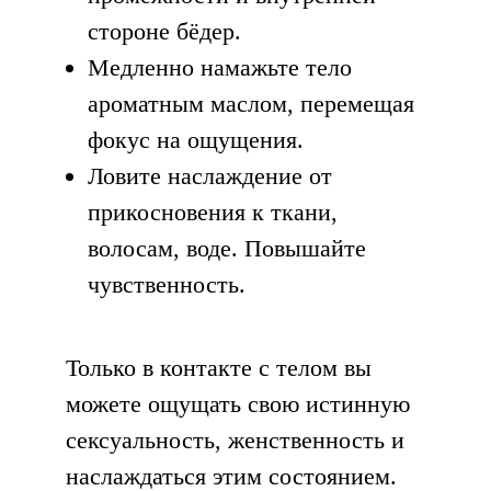
стороне бёдер.
Медленно намажьте тело
ароматным маслом, перемещая
фокус на ощущения.
Ловите наслаждение от
прикосновения к ткани,
волосам, воде. Повышайте
чувственность.
Только в контакте с телом вы
можете ощущать свою истинную
сексуальность, женственность и
наслаждаться этим состоянием.