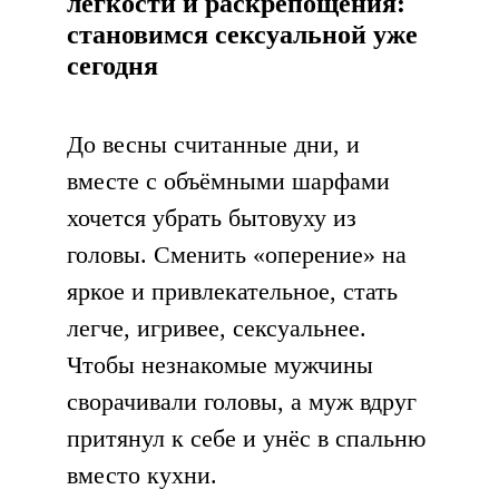
лёгкости и раскрепощения:
становимся сексуальной уже
сегодня
До весны считанные дни, и
вместе с объёмными шарфами
хочется убрать бытовуху из
головы. Сменить «оперение» на
яркое и привлекательное, стать
легче, игривее, сексуальнее.
Чтобы незнакомые мужчины
сворачивали головы, а муж вдруг
притянул к себе и унёс в спальню
вместо кухни.