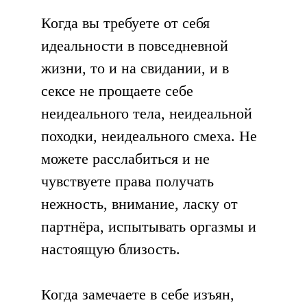
Когда вы требуете от себя
идеальности в повседневной
жизни, то и на свидании, и в
сексе не прощаете себе
неидеального тела, неидеальной
походки, неидеального смеха. Не
можете расслабиться и не
чувствуете права получать
нежность, внимание, ласку от
партнёра, испытывать оргазмы и
настоящую близость.
Когда замечаете в себе изъян,