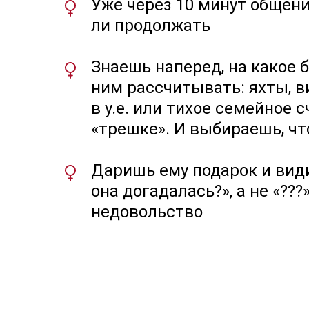
Уже через 10 минут общени
ли продолжать
Знаешь наперед, на какое 
ним рассчитывать: яхты, 
в у.е. или тихое семейное 
«трешке». И выбираешь, чт
Даришь ему подарок и види
она догадалась?», а не «???»
недовольство