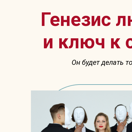
Генезис л
и ключ к
Он будет делать т