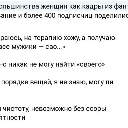
большинства женщин как кадры из фан
ание и более 400 подписчиц поделили
араюсь, на терапию хожу, а получаю
се мужики — сво...»
о никак не могу найти «своего»
орядке вещей, я не знаю, могу ли
и чистоту, невозможно без ссоры
рятности