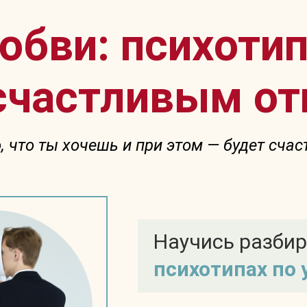
юбви: психот
 счастливым о
о, что ты хочешь и при этом — будет счас
Научись разбир
психотипах по