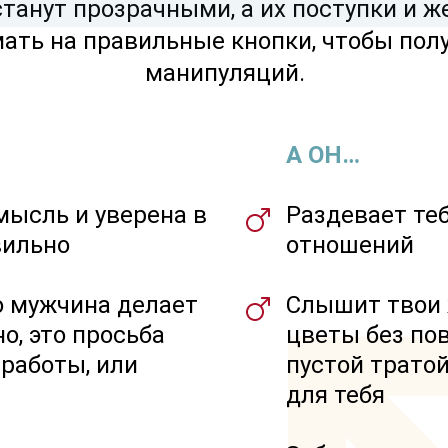
танут прозрачными, а их поступки и 
ать на правильные кнопки, чтобы пол
манипуляций.
А ОН…
мысль и уверена в
Раздевает теб
вильно
отношений
о мужчина делает
Слышит твои 
но, это просьба
цветы без пов
 работы, или
пустой тратой
для тебя