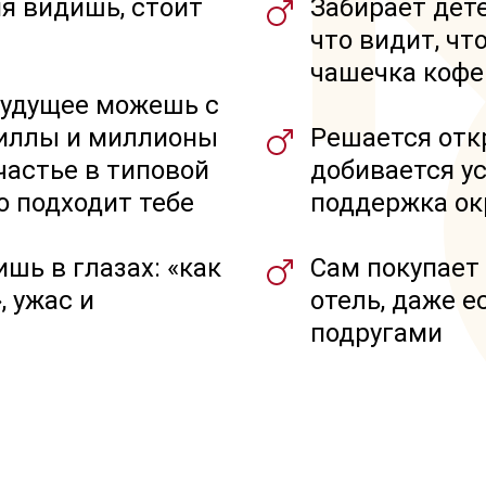
я видишь, стоит
Забирает дете
что видит, чт
чашечка кофе
будущее можешь с
виллы и миллионы
Решается отк
счастье в типовой
добивается ус
о подходит тебе
поддержка о
шь в глазах: «как
Сам покупает 
, ужас и
отель, даже е
подругами